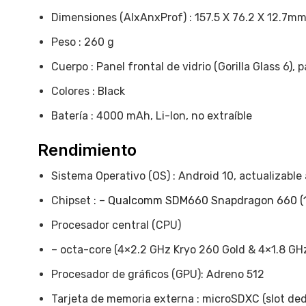
Dimensiones (AlxAnxProf) : 157.5 Х 76.2 Х 12.7m
Peso : 260 g
Cuerpo : Panel frontal de vidrio (Gorilla Glass 6),
Colores : Black
Batería : 4000 mAh, Li-Ion, no extraíble
Rendimiento
Sistema Operativo (OS) : Android 10, actualizable 
Chipset : –
Qualcomm SDM660 Snapdragon 660 (
Procesador central (CPU)
– octa-core (4×2.2 GHz Kryo 260 Gold & 4×1.8 GHz
Procesador de gráficos (GPU): Adreno 512
Tarjeta de memoria externa : microSDXC (slot de