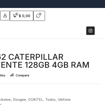
0
0
$
0,00
62 CATERPILLAR
TENTE 128GB 4GB RAM
itos
Compare
ckview
,
Doogee
,
OUKITEL
,
Todos
,
Ulefone
w