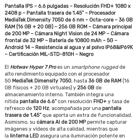
Pantalla IPS – 6.6 pulgadas – Resolución FHD+ 1080 x
2408 p – Pantalla trasera de 1.45” – Procesador
MediaTek Dimensity 7050 de 6 nm – Octa-core – 36 GB
RAM (16 GB + 20 GB) – 256 GB ROM – Cámara principal
de 200 MP – Cámara Night Vision de 24 MP – Cámara
frontal de 32 MP – Batería de 10800 mAh – 5G –
Android 14 – Resistencia al agua y al polvo IP68&IP69K
– Certificación MIL-STD-810H – Negro
El
Hotwav Hyper 7 Pro
es un
smartphone rugged
de
alto rendimiento equipado con el procesador
5G
MediaTek Dimensity 7050
, hasta
36 GB de RAM
(16
GB físicos + 20 GB virtuales) y
256 GB
de
almacenamiento interno. También integra una
nítida
pantalla de 6.6”
con resolución
FHD+
y tasa de
refresco de
120 Hz
, acompañada por una
pantalla
trasera de 1.45”
que aporta un extra de funcionalidad.
Asimismo, su
cámara AI de 200 MP
permite capturar
imágenes y vídeos de alta calidad, mientras que
la
linterna LED
asegura una iluminación potente en