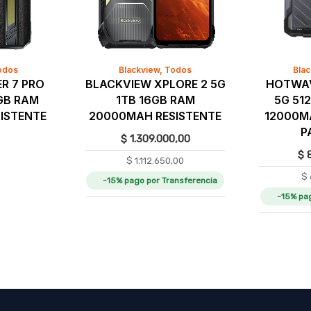
odos
Blackview
,
Todos
Bla
R 7 PRO
BLACKVIEW XPLORE 2 5G
HOTWAV
GB RAM
1TB 16GB RAM
5G 51
ISTENTE
20000MAH RESISTENTE
12000M
P
$
1.309.000,00
$
8
$
1.112.650,00
$
-15% pago por Transferencia
-15% pa