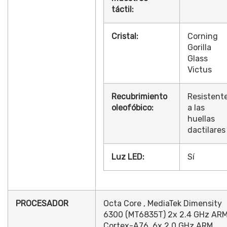
táctil:
Cristal:
Corning
Gorilla
Glass
Victus
Recubrimiento
Resistent
oleofóbico:
a las
huellas
dactilares
Luz LED:
Sí
PROCESADOR
Octa Core , MediaTek Dimensity
6300 (MT6835T) 2x 2.4 GHz AR
Cortex-A76, 6x 2.0 GHz ARM