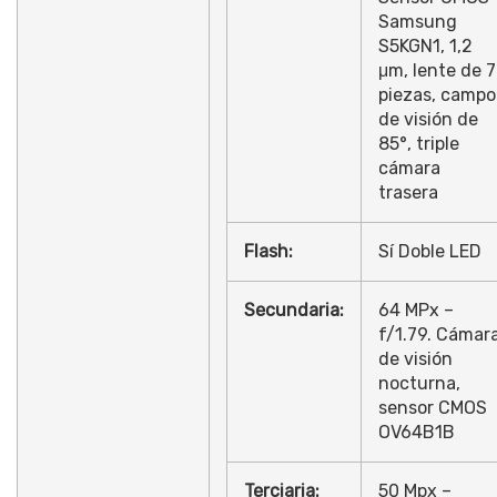
Samsung
S5KGN1, 1,2
μm, lente de 7
piezas, campo
de visión de
85°, triple
cámara
trasera
Flash
:
Sí Doble LED
Secundaria:
64 MPx –
f/1.79. Cámar
de visión
nocturna,
sensor CMOS
OV64B1B
Terciaria:
50 Mpx –