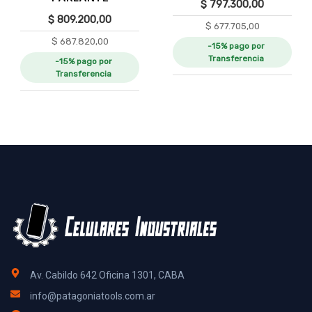
$
797.300,00
$
809.200,00
$
677.705,00
$
687.820,00
-15% pago por
Transferencia
-15% pago por
Transferencia
Av. Cabildo 642 Oficina 1301, CABA
info@patagoniatools.com.ar